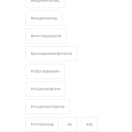
#ведениетаблиц
#внедрениеsap
#кластерракурсов
#расширениеинфотипов
#сбросбуфераalv
#создатьинфотип
#создатьэкстрактор
#чтотакоеsap
alv
wdp