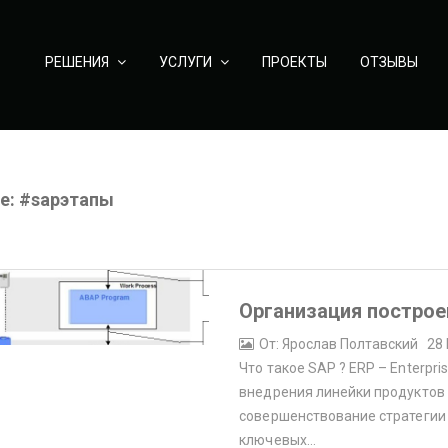
РЕШЕНИЯ
УСЛУГИ
ПРОЕКТЫ
ОТЗЫВЫ
е: #sapэтапы
Организация построе
От: Ярослав Полтавский
|
28
Что такое SAP ? ERP – Enterpr
внедрения линейки продуктов
совершенствование стратегии
ключевых…