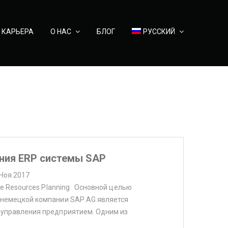
КАРЬЕРА
О НАС
БЛОГ
РУССКИЙ
ния ERP системы SAP
 Ноя 2017
ise Resources Planning Основной целью
 немецкой компании SAP AG является
 управления предприятием. Одним из