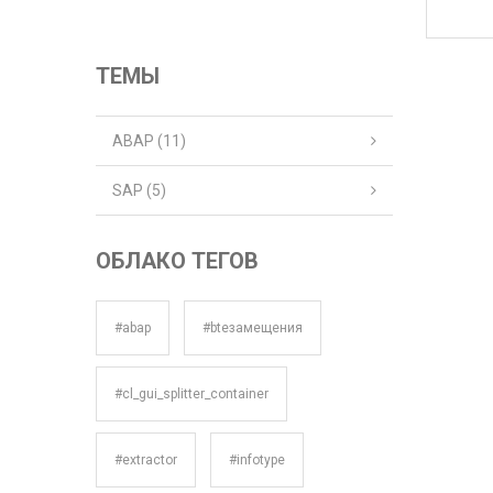
ТЕМЫ
ABAP
(11)
SAP
(5)
ОБЛАКО ТЕГОВ
#abap
#bteзамещения
#cl_gui_splitter_container
#extractor
#infotype