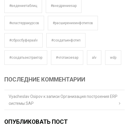
#ведениетаблиц
#внедрениеsap
#кластерракурсов
#расширениеинфотипов
#сбросбуфераalv
#создатьинфотип
#создатьэкстрактор
#чтотакоеsap
alv
wdp
ПОСЛЕДНИЕ КОММЕНТАРИИ
Vyacheslav Osipov
к записи
Организация построения ERP
системы SAP
ОПУБЛИКОВАТЬ ПОСТ