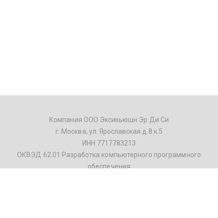
Компания ООО Эксикьюшн Эр Ди Си
г. Москва, ул. Ярославская д.8 к.5
ИНН 7717783213
ОКВЭД 62.01 Разработка компьютерного программного
обеспечения
Телефон: +7 499 391-21-60
E-mail: info@execution.ru