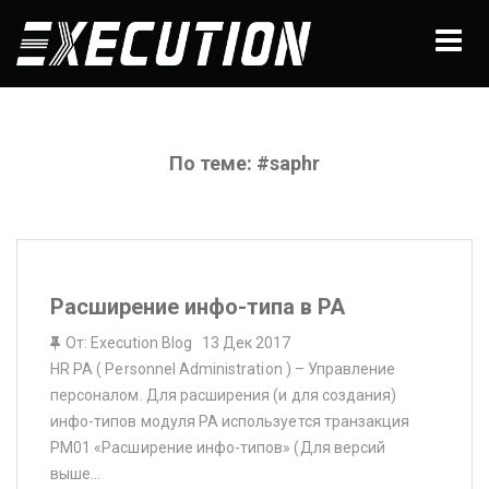
По теме: #saphr
Расширение инфо-типа в PA
От: Execution Blog
|
13 Дек 2017
HR PA ( Personnel Administration ) – Управление
персоналом. Для расширения (и для создания)
инфо-типов модуля PA используется транзакция
PM01 «Расширение инфо-типов» (Для версий
выше…