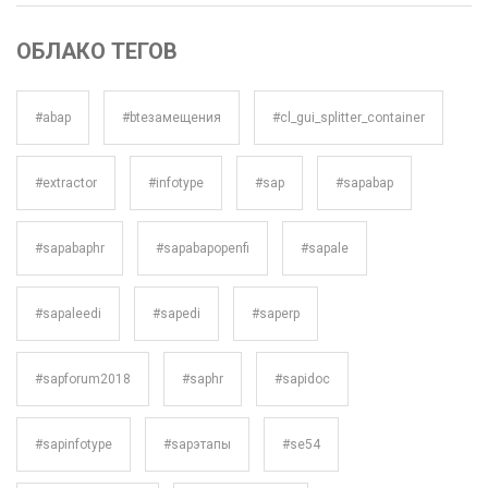
ОБЛАКО ТЕГОВ
#abap
#bteзамещения
#cl_gui_splitter_container
#extractor
#infotype
#sap
#sapabap
#sapabaphr
#sapabapopenfi
#sapale
#sapaleedi
#sapedi
#saperp
#sapforum2018
#saphr
#sapidoc
#sapinfotype
#sapэтапы
#se54